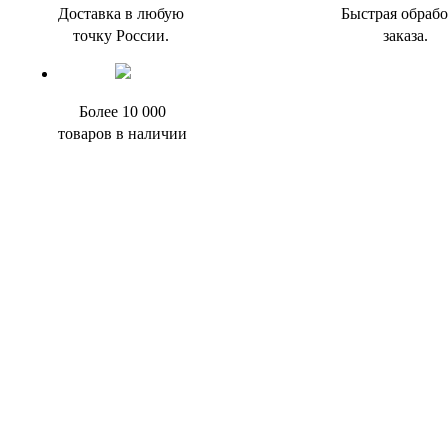
Доставка в любую
Быстрая обрабо
точку России.
заказа.
Более 10 000
товаров в наличии
Наши контакты
Кл
+7(926)791-66-63
+7(929)627-93-43
dzuk.ru@mail.ru
Русские газоны, Московская область,