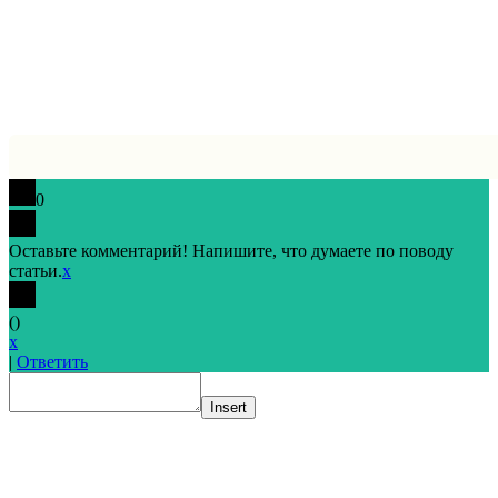
Котельники.
0
Оставьте комментарий! Напишите, что думаете по поводу
статьи.
x
(
)
x
|
Ответить
Insert