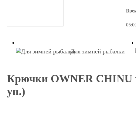
Вре
05:0
Для зимней рыбалки
Крючки OWNER CHINU w/
уп.)