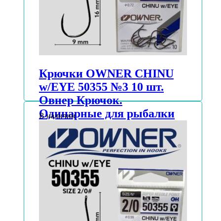
Крючки OWNER CHINU
w/EYE 50355 №3 10 шт.
Овнер Крючок.
Одинарные для рыбалки
В наличии
(5 уп.)
АВТОРИЗУЙТЕСЬ, ЧТОБЫ УЗНАТЬ
ЦЕНУ
Подробнее