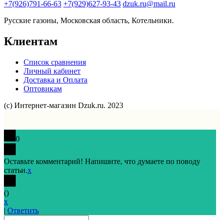
+7(926)791-66-63
+7(929)627-93-43
dzuk.ru@mail.ru
Русские газоны, Московская область, Котельники.
Клиентам
Список сравнения
Личный кабинет
Доставка и Оплата
Оптовикам
(с) Интернет-магазин Dzuk.ru. 2023
0
Оставьте комментарий! Напишите, что думаете по поводу
статьи.
x
(
)
x
|
Ответить