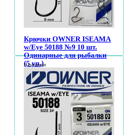
Крючки OWNER ISEAMA
w/Eye 50188 №9 10 шт.
Одинарные для рыбалки
(5 уп.)
В наличии
АВТОРИЗУЙТЕСЬ, ЧТОБЫ УЗНАТЬ
ЦЕНУ
Подробнее