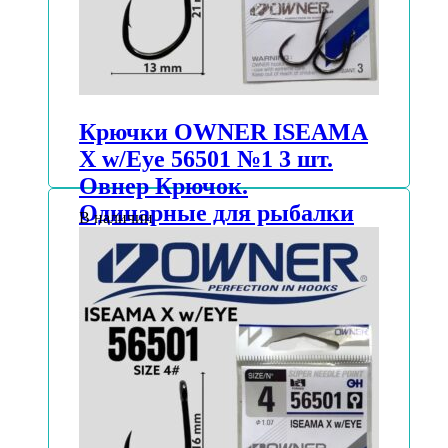
Крючки OWNER ISEAMA
X w/Eye 56501 №1 3 шт.
Овнер Крючок.
Одинарные для рыбалки
В наличии
(5 уп.)
АВТОРИЗУЙТЕСЬ, ЧТОБЫ УЗНАТЬ
ЦЕНУ
Подробнее