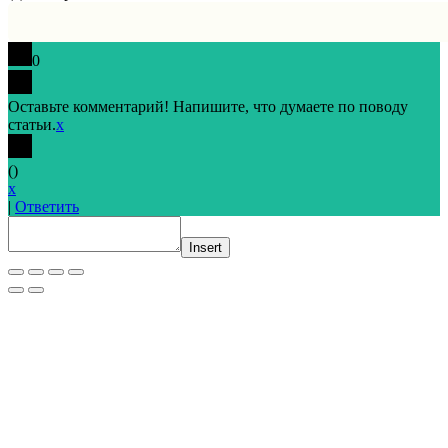
0
Оставьте комментарий! Напишите, что думаете по поводу
статьи.
x
(
)
x
|
Ответить
Insert