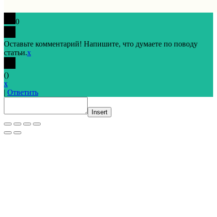
0
Оставьте комментарий! Напишите, что думаете по поводу
статьи.
x
(
)
x
|
Ответить
Insert