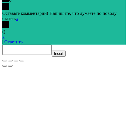
0
Оставьте комментарий! Напишите, что думаете по поводу
статьи.
x
(
)
x
|
Ответить
Insert