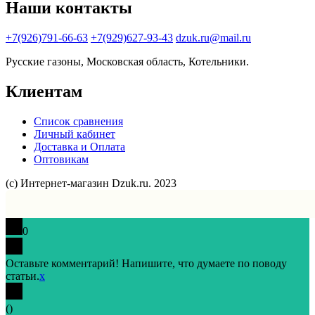
Наши контакты
+7(926)791-66-63
+7(929)627-93-43
dzuk.ru@mail.ru
Русские газоны, Московская область, Котельники.
Клиентам
Список сравнения
Личный кабинет
Доставка и Оплата
Оптовикам
(с) Интернет-магазин Dzuk.ru. 2023
0
Оставьте комментарий! Напишите, что думаете по поводу
статьи.
x
(
)