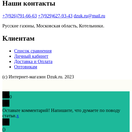
Наши контакты
+7(926)791-66-63
+7(929)627-93-43
dzuk.ru@mail.ru
Русские газоны, Московская область, Котельники.
Клиентам
Список сравнения
Личный кабинет
Доставка и Оплата
Оптовикам
(с) Интернет-магазин Dzuk.ru. 2023
0
Оставьте комментарий! Напишите, что думаете по поводу
статьи.
x
(
)