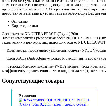
достаточной суммы наличности не оказалось с собой или заказ 
1. Регистрация: Вы получаете доступ в личный кабинет от пре
представителем магазина. 3. Оформление заказа: Вы отправляет
представитель магазина, уточнит все интересующие Вас детали 
Описание
Характеристики
Леска зимняя NL ULTRA PERCH (Окунь) 30m
Зимняя композитная рыболовная леска NL ULTRA PERCH (Окунь
технических характеристик, присущих только NL ULTRA WIN
— Идеально калиброванная нейлоновая основа (NYLON) облада
— Слой AACP (Anti-Abrasive Coated Protection, анти-абразивн
— Фторокарбоновое покрытие (PVDF) придает леске идеальную 
коэффициенту преломления света в воде, создает эффект «неза
Сопутствующие товары
В наличии