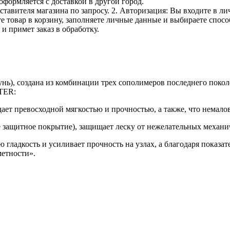
оформляется с доставкой в другой город.
дставителя магазина по запросу. 2. Авторизация: Вы входите в 
е товар в корзину, заполняете личные данные и выбираете способ
и примет заказ в обработку.
), создана из комбинации трех сополимеров последнего покол
TER:
ет превосходной мягкостью и прочностью, а также, что немал
ое защитное покрытие), защищает леску от нежелательных механи
гладкость и усиливает прочность на узлах, а благодаря показ
метности».