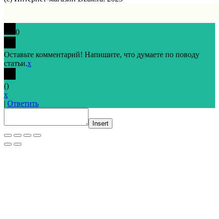
0
Оставьте комментарий! Напишите, что думаете по поводу
статьи.
x
(
)
x
|
Ответить
Insert