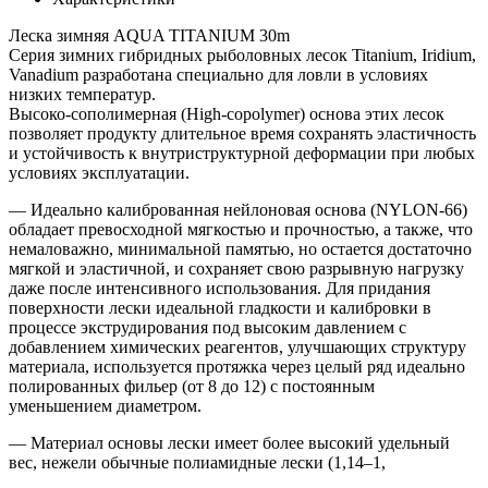
Леска зимняя AQUA TITANIUM 30m
Серия зимних гибридных рыболовных лесок Titanium, Iridium,
Vanadium разработана специально для ловли в условиях
низких температур.
Высоко-сополимерная (High-copolymer) основа этих лесок
позволяет продукту длительное время сохранять эластичность
и устойчивость к внутриструктурной деформации при любых
условиях эксплуатации.
— Идеально калиброванная нейлоновая основа (NYLON-66)
обладает превосходной мягкостью и прочностью, а также, что
немаловажно, минимальной памятью, но остается достаточно
мягкой и эластичной, и сохраняет свою разрывную нагрузку
даже после интенсивного использования. Для придания
поверхности лески идеальной гладкости и калибровки в
процессе экструдирования под высоким давлением с
добавлением химических реагентов, улучшающих структуру
материала, используется протяжка через целый ряд идеально
полированных фильер (от 8 до 12) с постоянным
уменьшением диаметром.
— Материал основы лески имеет более высокий удельный
вес, нежели обычные полиамидные лески (1,14–1,