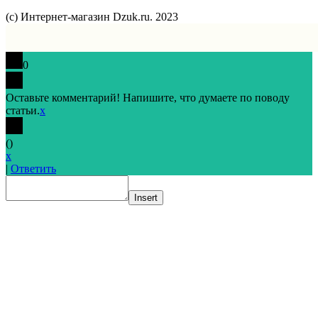
(с) Интернет-магазин Dzuk.ru. 2023
0
Оставьте комментарий! Напишите, что думаете по поводу
статьи.
x
(
)
x
|
Ответить
Insert