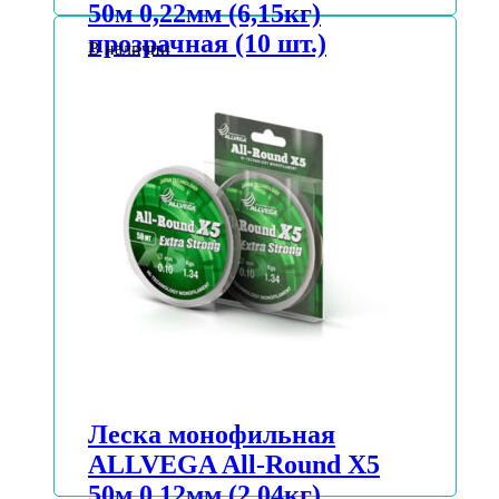
50м 0,22мм (6,15кг)
прозрачная (10 шт.)
В наличии
АВТОРИЗУЙТЕСЬ, ЧТОБЫ УЗНАТЬ
ЦЕНУ
Подробнее
Леска монофильная
ALLVEGA All-Round Х5
50м 0,12мм (2,04кг)