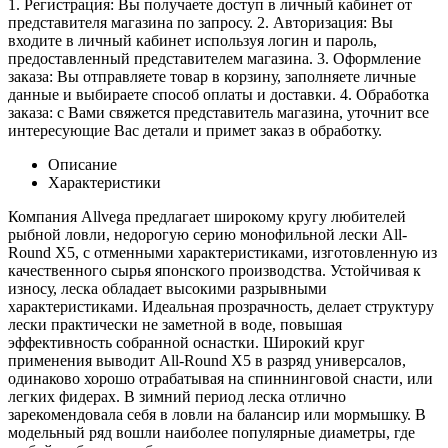
1. Регистрация: Вы получаете доступ в личный кабинет от
представителя магазина по запросу. 2. Авторизация: Вы
входите в личный кабинет используя логин и пароль,
предоставленный представителем магазина. 3. Оформление
заказа: Вы отправляете товар в корзину, заполняете личные
данные и выбираете способ оплаты и доставки. 4. Обработка
заказа: с Вами свяжется представитель магазина, уточнит все
интересующие Вас детали и примет заказ в обработку.
Описание
Характеристики
Компания Allvega предлагает широкому кругу любителей
рыбной ловли, недорогую серию монофильной лески All-
Round Х5, с отменными характеристиками, изготовленную из
качественного сырья японского производства. Устойчивая к
износу, леска обладает высокими разрывными
характеристиками. Идеальная прозрачность, делает структуру
лески практически не заметной в воде, повышая
эффективность собранной оснастки. Широкий круг
применения выводит All-Round Х5 в разряд универсалов,
одинаково хорошо отрабатывая на спиннинговой снасти, или
легких фидерах. В зимний период леска отлично
зарекомендовала себя в ловли на балансир или мормышку. В
модельный ряд вошли наиболее популярные диаметры, где