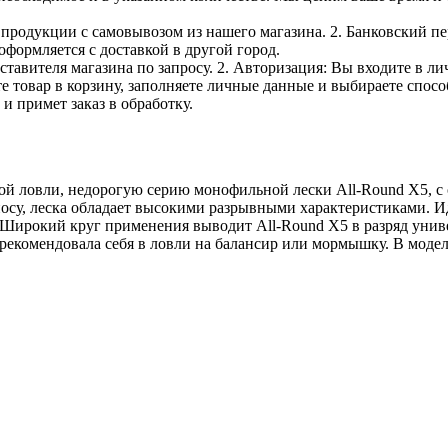
е продукции с самовывозом из нашего магазина. 2. Банковский пе
оформляется с доставкой в другой город.
дставителя магазина по запросу. 2. Авторизация: Вы входите в 
е товар в корзину, заполняете личные данные и выбираете способ
и примет заказ в обработку.
ой ловли, недорогую серию монофильной лески All-Round Х5, с
носу, леска обладает высокими разрывными характеристиками. Ид
 Широкий круг применения выводит All-Round Х5 в разряд унив
зарекомендовала себя в ловли на балансир или мормышку. В мод