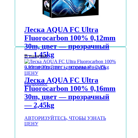
Леска AQUA FC Ultra
Fluorocarbon 100% 0,12mm
30m, цвет — прозрачный
— 1,45kg
В наличии
АВТОРИЗУЙТЕСЬ, ЧТОБЫ УЗНАТЬ
ЦЕНУ
Леска AQUA FC Ultra
Подробнее
Fluorocarbon 100% 0,16mm
30m, цвет — прозрачный
— 2,45kg
АВТОРИЗУЙТЕСЬ, ЧТОБЫ УЗНАТЬ
ЦЕНУ