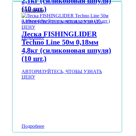
2,1кг (силиконовая шпуля)
(10 шт.)
В наличии
АВТОРИЗУЙТЕСЬ, ЧТОБЫ УЗНАТЬ
ЦЕНУ
Леска FISHINGLIDER
Подробнее
Techno Line 50м 0,18мм
4,8кг (силиконовая шпуля)
(10 шт.)
АВТОРИЗУЙТЕСЬ, ЧТОБЫ УЗНАТЬ
ЦЕНУ
Подробнее