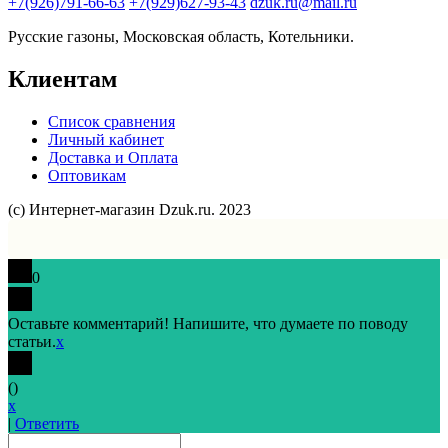
+7(926)791-66-63
+7(929)627-93-43
dzuk.ru@mail.ru
Русские газоны, Московская область, Котельники.
Клиентам
Список сравнения
Личный кабинет
Доставка и Оплата
Оптовикам
(с) Интернет-магазин Dzuk.ru. 2023
0
Оставьте комментарий! Напишите, что думаете по поводу
статьи.
x
(
)
x
|
Ответить