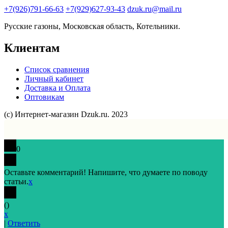
+7(926)791-66-63
+7(929)627-93-43
dzuk.ru@mail.ru
Русские газоны, Московская область, Котельники.
Клиентам
Список сравнения
Личный кабинет
Доставка и Оплата
Оптовикам
(с) Интернет-магазин Dzuk.ru. 2023
0
Оставьте комментарий! Напишите, что думаете по поводу
статьи.
x
(
)
x
|
Ответить