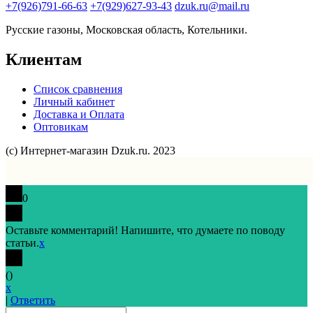
+7(926)791-66-63
+7(929)627-93-43
dzuk.ru@mail.ru
Русские газоны, Московская область, Котельники.
Клиентам
Список сравнения
Личный кабинет
Доставка и Оплата
Оптовикам
(с) Интернет-магазин Dzuk.ru. 2023
0
Оставьте комментарий! Напишите, что думаете по поводу
статьи.
x
(
)
x
|
Ответить