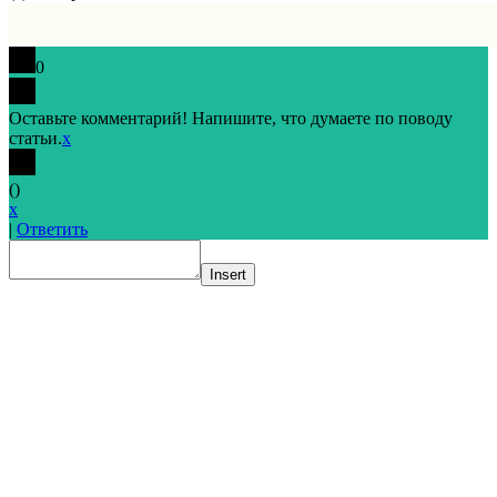
0
Оставьте комментарий! Напишите, что думаете по поводу
статьи.
x
(
)
x
|
Ответить
Insert