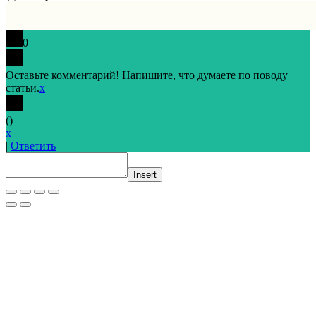
0
Оставьте комментарий! Напишите, что думаете по поводу
статьи.
x
(
)
x
|
Ответить
Insert