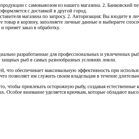
е продукции с самовывозом из нашего магазина. 2. Банковский пе
оформляется с доставкой в другой город.
дставителя магазина по запросу. 2. Авторизация: Вы входите в 
е товар в корзину, заполняете личные данные и выбираете способ
и примет заказ в обработку.
ально разработанные для профессиональных и увлеченных рыба
и хищных рыб в самых разнообразных условиях ловли.
ей, что обеспечивает максимальную эффективность при использ
то позволяет им служить своим владельцам в течение длительно
о, чтобы привлекать осторожную рыбу, создавая естественные к
х. Особое внимание уделяется крючкам, которые обладают высо