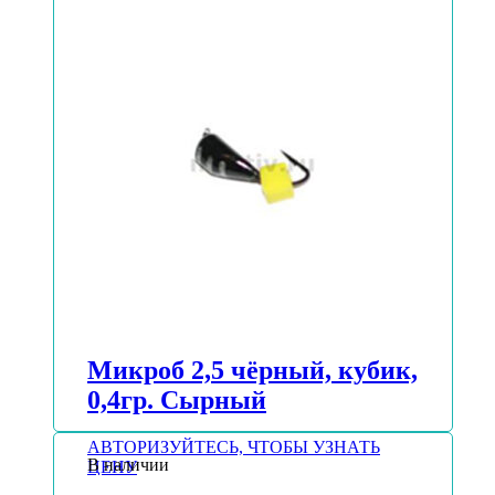
Микроб 2,5 чёрный, кубик,
0,4гр. Сырный
АВТОРИЗУЙТЕСЬ, ЧТОБЫ УЗНАТЬ
В наличии
ЦЕНУ