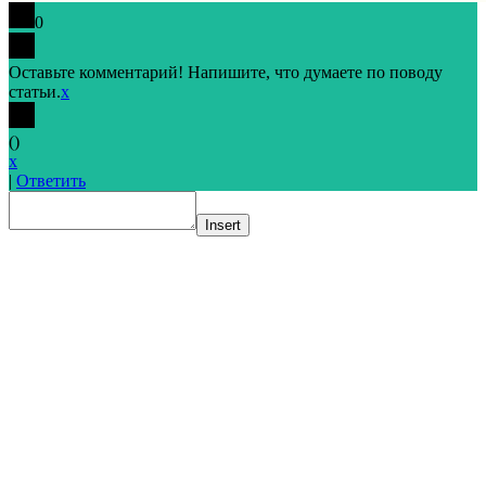
0
Оставьте комментарий! Напишите, что думаете по поводу
статьи.
x
(
)
x
|
Ответить
Insert