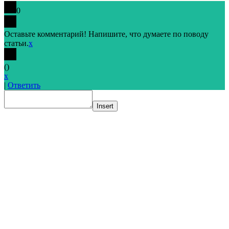
0
Оставьте комментарий! Напишите, что думаете по поводу
статьи.
x
(
)
x
|
Ответить
Insert