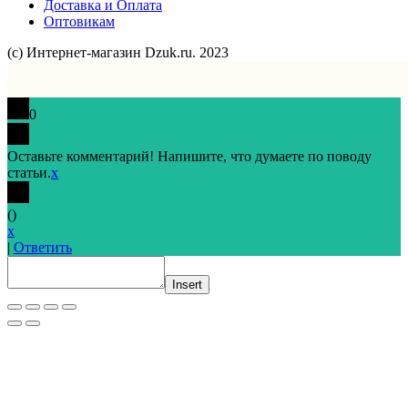
Доставка и Оплата
Оптовикам
(с) Интернет-магазин Dzuk.ru. 2023
0
Оставьте комментарий! Напишите, что думаете по поводу
статьи.
x
(
)
x
|
Ответить
Insert