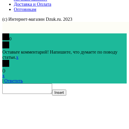
Доставка и Оплата
Оптовикам
(с) Интернет-магазин Dzuk.ru. 2023
0
Оставьте комментарий! Напишите, что думаете по поводу
статьи.
x
(
)
x
|
Ответить
Insert