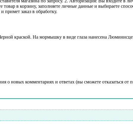
дставителя магазина по запросу. 2. Авторизация: Вы входите в 
е товар в корзину, заполняете личные данные и выбираете способ
и примет заказ в обработку.
ной краской. На мормышку в виде глаза нанесена Люминисцент
ния о новых комментариях и ответах (вы cможете отказаться от 