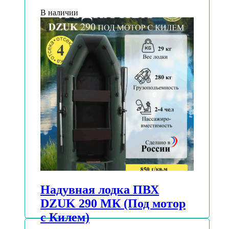
В наличии
Надувная лодка ПВХ
DZUK 290 МК (Под мотор
с Килем)