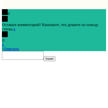
0
Оставьте комментарий! Напишите, что думаете по поводу
статьи.
x
(
)
x
|
Ответить
Insert