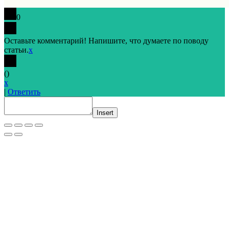
0
Оставьте комментарий! Напишите, что думаете по поводу
статьи.
x
(
)
x
|
Ответить
Insert