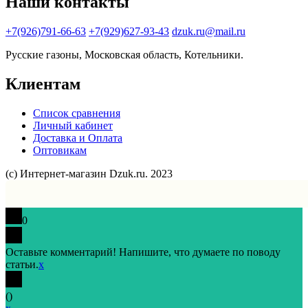
Наши контакты
+7(926)791-66-63
+7(929)627-93-43
dzuk.ru@mail.ru
Русские газоны, Московская область, Котельники.
Клиентам
Список сравнения
Личный кабинет
Доставка и Оплата
Оптовикам
(с) Интернет-магазин Dzuk.ru. 2023
0
Оставьте комментарий! Напишите, что думаете по поводу
статьи.
x
(
)