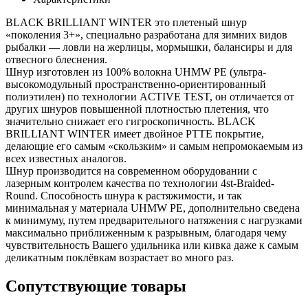
BLACK BRILLIANT WINTER это плетеный шнур
«поколения 3+», специально разработана для зимних видов
рыбалки — ловли на жерлицы, мормышки, балансиры и для
отвесного блеснения.
Шнур изготовлен из 100% волокна UHMW PE (ультра-
высокомодульный пространственно-ориентированный
полиэтилен) по технологии ACTIVE TEST, он отличается от
других шнуров повышенной плотностью плетения, что
значительно снижает его гигроскопичность. BLACK
BRILLIANT WINTER имеет двойное PTTE покрытие,
делающие его самым «скользким» и самым непромокаемым из
всех известных аналогов.
Шнур производится на современном оборудовании с
лазерным контролем качества по технологии 4st-Braided-
Round. Способность шнура к растяжимости, и так
минимальная у материала UHMW PE, дополнительно сведена
к минимуму, путем предварительного натяжения с нагрузками
максимально приближенным к разрывным, благодаря чему
чувствительность Вашего удильника или кивка даже к самым
деликатным поклёвкам возрастает во много раз.
Сопутствующие товары