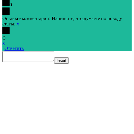
0
Оставьте комментарий! Напишите, что думаете по поводу
статьи.
x
(
)
x
|
Ответить
Insert