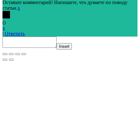
Оставьте комментарий! Напишите, что думаете по поводу
статьи.
x
(
)
x
|
Ответить
Insert