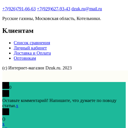
+7(926)791-66-63
+7(929)627-93-43
dzuk.ru@mail.ru
Русские газоны, Московская область, Котельники.
Клиентам
Список сравнения
Личный кабинет
Доставка и Оплата
Оптовикам
(с) Интернет-магазин Dzuk.ru. 2023
0
Оставьте комментарий! Напишите, что думаете по поводу
статьи.
x
(
)
x