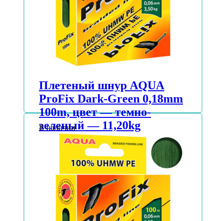
Плетеный шнур AQUA
ProFix Dark-Green 0,18mm
100m, цвет — темно-
зеленый — 11,20kg
В наличии
АВТОРИЗУЙТЕСЬ, ЧТОБЫ УЗНАТЬ
ЦЕНУ
Подробнее