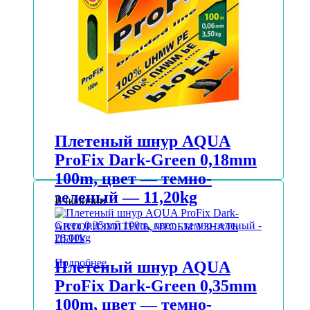
Плетеный шнур AQUA
ProFix Dark-Green 0,18mm
100m, цвет — темно-
зеленый — 11,20kg
В наличии
АВТОРИЗУЙТЕСЬ, ЧТОБЫ УЗНАТЬ
ЦЕНУ
Подробнее
Плетеный шнур AQUA
ProFix Dark-Green 0,35mm
100m, цвет — темно-