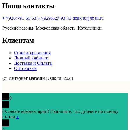
Наши контакты
+7(926)791-66-63
+7(929)627-93-43
dzuk.ru@mail.ru
Русские газоны, Московская область, Котельники.
Клиентам
Список сравнения
Личный кабинет
Доставка и Оплата
Оптовикам
(с) Интернет-магазин Dzuk.ru. 2023
0
Оставьте комментарий! Напишите, что думаете по поводу
статьи.
x
(
)