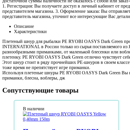
достаточной суммы наличности не оказалось с собой или заказ 
1. Регистрация: Вы получаете доступ в личный кабинет от пре
представителем магазина. 3. Оформление заказа: Вы отправляет
представитель магазина, уточнит все интересующие Вас детали 
Описание
Характеристики
Плетеный шнур для рыбалки PE RYOBI OASYS Dark Green про
INTERNATIONAL в России только из сырья поставляемого из Я
разнообразными приманками, от маленькой блесенки или вобл
плетенку. PE RYOBI OASYS Dark Green отлично чувствует себя 
Этот шнур стоит в ряду прочнейших PE-шнуров в своем классе 
тоже время не препятствует игре приманки.
Используя плетеные шнуры PE RYOBI OASYS Dark Green Вы всег
приманки, блесна, воблеры, дж
Сопутствующие товары
В наличии