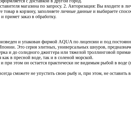
оформляется с доставкой в другой город.
дставителя магазина по запросу. 2. Авторизация: Вы входите в 
е товар в корзину, заполняете личные данные и выбираете способ
и примет заказ в обработку.
изведен и упакован фирмой AQUA по лицензии и под постоян
понии. Это серия элитных, универсальных шнуров, предназнач
ерка и до солидного джиггера или тяжелой троллинговой прим
как в пресной воде, так и в соленой морской.
и при этом он остается практически не видимым рыбой в воде (
да сможете не упустить свою рыбу и, при этом, не оставить в