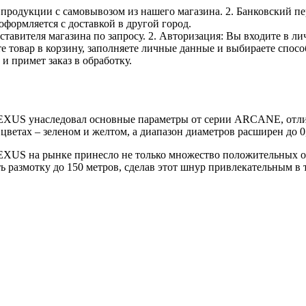
е продукции с самовывозом из нашего магазина. 2. Банковский пе
оформляется с доставкой в другой город.
дставителя магазина по запросу. 2. Авторизация: Вы входите в 
е товар в корзину, заполняете личные данные и выбираете способ
и примет заказ в обработку.
US унаследовал основные параметры от серии ARCANE, отлича
цветах – зеленом и желтом, а диапазон диаметров расширен до 0
XUS на рынке принесло не только множество положительных отз
размотку до 150 метров, сделав этот шнур привлекательным в т