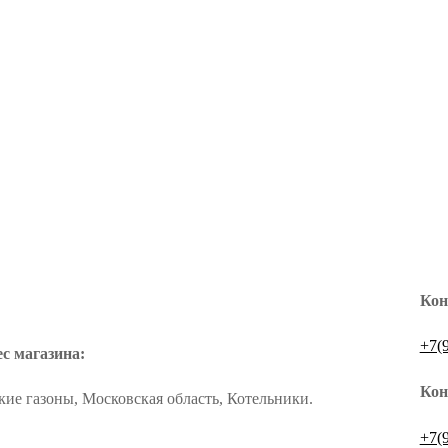
Кон
+7(
с магазина:
Кон
кие газоны, Московская область, Котельники.
Как проехать или дойти?
+7(