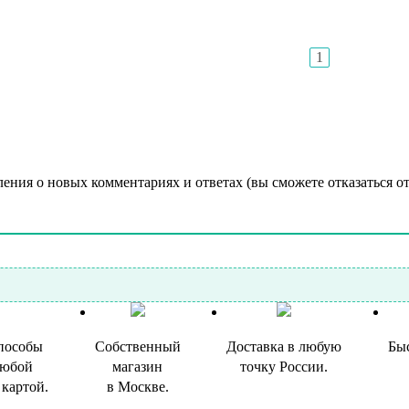
1
ления о новых комментариях и ответах (вы cможете отказаться о
пособы
Собственный
Доставка в любую
Быс
любой
магазин
точку России.
 картой.
в Москве.