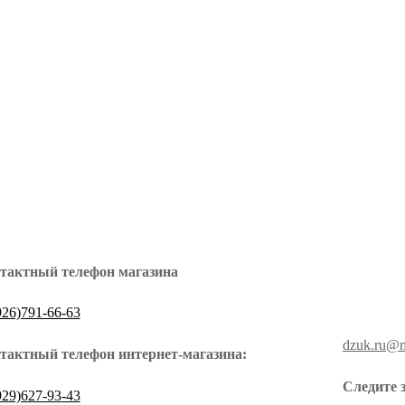
тактный телефон магазина
926)791-66-63
З
dzuk.ru@m
тактный телефон интернет-магазина:
Следите 
929)627-93-43