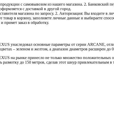
е продукции с самовывозом из нашего магазина. 2. Банковский пе
оформляется с доставкой в другой город.
дставителя магазина по запросу. 2. Авторизация: Вы входите в 
е товар в корзину, заполняете личные данные и выбираете способ
и примет заказ в обработку.
US унаследовал основные параметры от серии ARCANE, отлича
цветах – зеленом и желтом, а диапазон диаметров расширен до 0
XUS на рынке принесло не только множество положительных отз
размотку до 150 метров, сделав этот шнур привлекательным в т