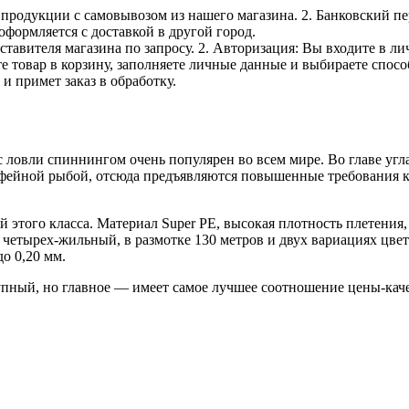
е продукции с самовывозом из нашего магазина. 2. Банковский пе
оформляется с доставкой в другой город.
дставителя магазина по запросу. 2. Авторизация: Вы входите в 
е товар в корзину, заполняете личные данные и выбираете способ
и примет заказ в обработку.
асс ловли спиннингом очень популярен во всем мире. Во главе угл
рофейной рыбой, отсюда предъявляются повышенные требования к 
того класса. Материал Super PE, высокая плотность плетения,
четырех-жильный, в размотке 130 метров и двух вариациях цвет
до 0,20 мм.
тупный, но главное — имеет самое лучшее соотношение цены-кач