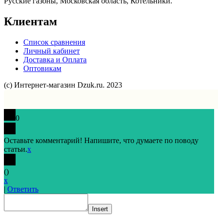
Русские газоны, Московская область, Котельники.
Клиентам
Список сравнения
Личный кабинет
Доставка и Оплата
Оптовикам
(с) Интернет-магазин Dzuk.ru. 2023
0
Оставьте комментарий! Напишите, что думаете по поводу
статьи.
x
(
)
x
|
Ответить
Insert