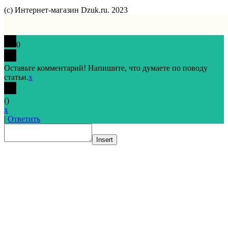
(с) Интернет-магазин Dzuk.ru. 2023
0
Оставьте комментарий! Напишите, что думаете по поводу
статьи.
x
(
)
x
|
Ответить
Insert