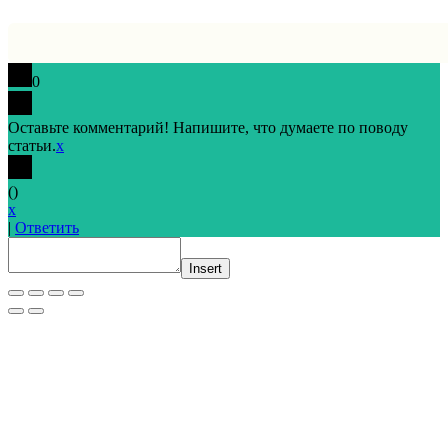
0
Оставьте комментарий! Напишите, что думаете по поводу
статьи.
x
(
)
x
|
Ответить
Insert