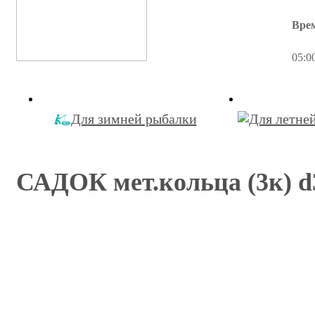
Вре
05:0
Для зимней рыбалки
САДОК мет.кольца (3к) 