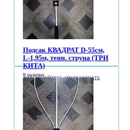
Подсак КВАДРАТ D-55см,
L-1,95м, тенн. струна (ТРИ
КИТА)
В наличии
АВТОРИЗУЙТЕСЬ, ЧТОБЫ УЗНАТЬ
ЦЕНУ
Подробнее