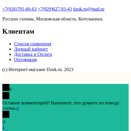
+7(926)791-66-63
+7(929)627-93-43
dzuk.ru@mail.ru
Русские газоны, Московская область, Котельники.
Клиентам
Список сравнения
Личный кабинет
Доставка и Оплата
Оптовикам
(с) Интернет-магазин Dzuk.ru. 2023
0
Оставьте комментарий! Напишите, что думаете по поводу
статьи.
x
(
)
x