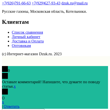
+7(926)791-66-63
+7(929)627-93-43
dzuk.ru@mail.ru
Русские газоны, Московская область, Котельники.
Клиентам
Список сравнения
Личный кабинет
Доставка и Оплата
Оптовикам
(с) Интернет-магазин Dzuk.ru. 2023
0
Оставьте комментарий! Напишите, что думаете по поводу
статьи.
x
(
)
x
|
Ответить