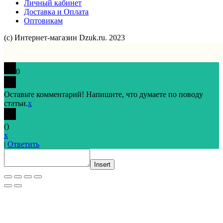
Личный кабинет
Доставка и Оплата
Оптовикам
(с) Интернет-магазин Dzuk.ru. 2023
0
Оставьте комментарий! Напишите, что думаете по поводу
статьи.
x
(
)
x
|
Ответить
Insert