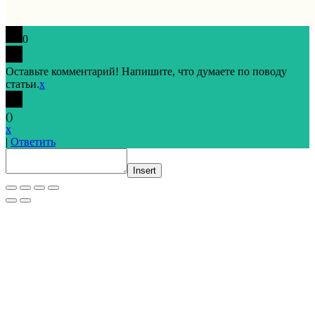
0
Оставьте комментарий! Напишите, что думаете по поводу
статьи.
x
(
)
x
|
Ответить
Insert