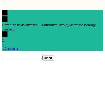
0
Оставьте комментарий! Напишите, что думаете по поводу
статьи.
x
(
)
x
|
Ответить
Insert