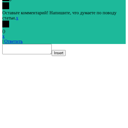
Оставьте комментарий! Напишите, что думаете по поводу
статьи.
x
(
)
x
|
Ответить
Insert