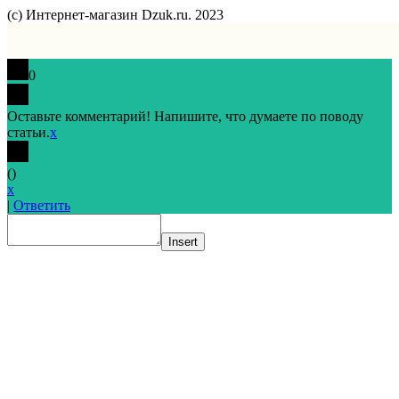
(с) Интернет-магазин Dzuk.ru. 2023
0
Оставьте комментарий! Напишите, что думаете по поводу
статьи.
x
(
)
x
|
Ответить
Insert