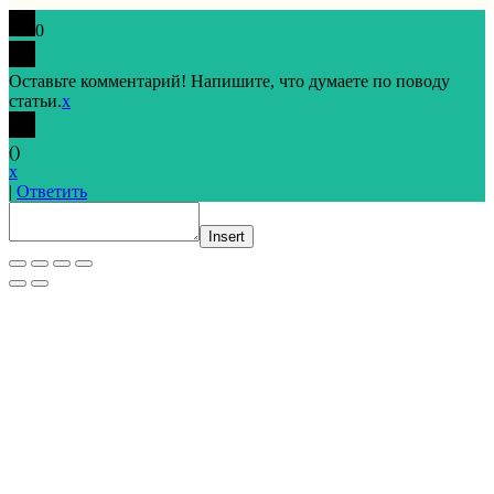
0
Оставьте комментарий! Напишите, что думаете по поводу
статьи.
x
(
)
x
|
Ответить
Insert