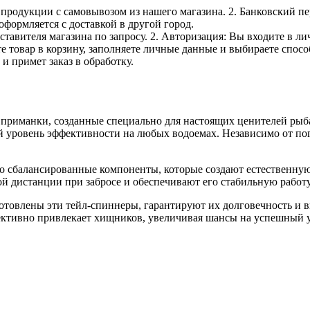
е продукции с самовывозом из нашего магазина. 2. Банковский пе
оформляется с доставкой в другой город.
дставителя магазина по запросу. 2. Авторизация: Вы входите в 
е товар в корзину, заполняете личные данные и выбираете способ
и примет заказ в обработку.
иманки, созданные специально для настоящих ценителей рыбал
 уровень эффективности на любых водоемах. Независимо от по
о сбалансированные компоненты, которые создают естественную
ой дистанции при забросе и обеспечивают его стабильную работ
отовлены эти тейл-спиннеры, гарантируют их долговечность и 
тивно привлекает хищников, увеличивая шансы на успешный у